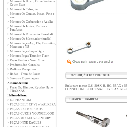
Motores Os Bloco, Drive Washer e
Cover Plate
Motores Os Cabeçote
Motores Os Camisa, Pistao, Pino e
anel
Motores Os Carburador e Agulha
Motores Os Juntas , Porcas e
Parafusos
Motores Os Rolamento Camshaft
Motores Os Silenciador (mufla)
Motores Peças Asp, Dle, Evolution,
Magnum e YS
Motores Peças SuperTigre
Motores Peças Thunder Tiger
Peças Usadas e Semi Nova
Produtos Sob Consulta
Radios e Receptores
Rodas - Trem de Pouso
DESCRIÇÃO DO PRODUTO
Servos e Engrenagens
Automodelismo
Biela para motor O.S. 50SX-H, HG, 55AX e 
Peças Os, Himoto, Kyosho,Hpi e
CONNECTING ROD 50SX-H.HG.55AX.BE - 
TRAXXAS
Helimodelismo
COMPRE TAMBÉM
DJI PHANTOM
PEÇAS BELT CP V2 e WALKERA
PEÇAS RAPTOR E KDS
PEÇAS CURTIS YOUNGBLOOD
PEÇAS MIKADO e CENTURY
PEÇAS NINE EAGLES