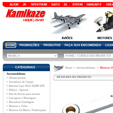
HOME
PROMOÇÕES
PRODUTOS
FAÇA SUA ENCOMENDA
LOJ
CATEGORIAS
Home >> Aeromodelismo >>
Motores Os
Aeromodelismo
DETALHES DO PRODUTO
Abastecimento
Acessórios de Campo
Baterias Lipo NiCd NiMH lIFE
Hélices , Spinner
Kits de Avioes para montar
Lincagens e Montagem
Monokote Entelagem
Motores e Velas
Motores Os Biela e Virabrequim