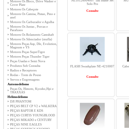
NE10126004007 Tail Blade Set
MU
Motores Os Bloco, Drive Washer e
Solo Pro
Cover Plate
Motores Os Cabeçote
Consulte
Motores Os Camisa, Pistao, Pino e
anel
Motores Os Carburador e Agulha
Motores Os Juntas , Porcas e
Parafusos
Motores Os Rolamento Camshaft
Motores Os Silenciador (mufla)
Motores Peças Asp, Dle, Evolution,
Magnum e YS
Motores Peças SuperTigre
Motores Peças Thunder Tiger
Peças Usadas e Semi Nova
Produtos Sob Consulta
FLASH Swashplate NE-4210007
Cabe
Radios e Receptores
Rodas - Trem de Pouso
Consulte
Servos e Engrenagens
Automodelismo
Peças Os, Himoto, Kyosho,Hpi e
TRAXXAS
Helimodelismo
DJI PHANTOM
PEÇAS BELT CP V2 e WALKERA
PEÇAS RAPTOR E KDS
PEÇAS CURTIS YOUNGBLOOD
PEÇAS MIKADO e CENTURY
PEÇAS NINE EAGLES