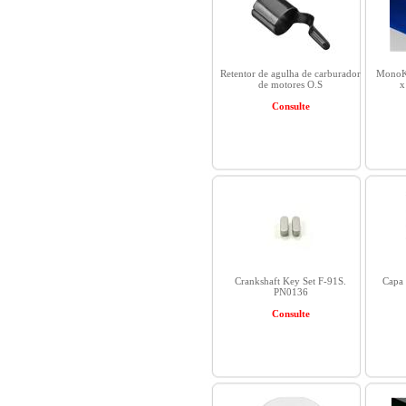
Retentor de agulha de carburador
MonoKo
de motores O.S
x
Consulte
Crankshaft Key Set F-91S.
Capa 
PN0136
Consulte