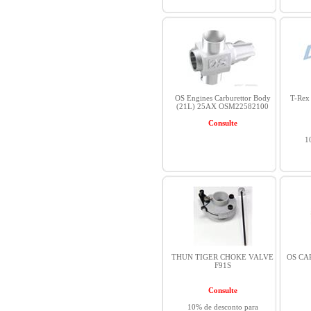
OS Engines Carburettor Body
T-Rex 
(21L) 25AX OSM22582100
Consulte
1
THUN TIGER CHOKE VALVE
OS CA
F91S
Consulte
10% de desconto para