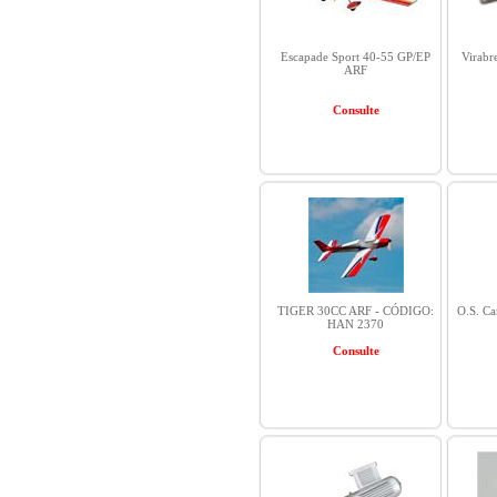
Escapade Sport 40-55 GP/EP
Virabr
ARF
Consulte
TIGER 30CC ARF - CÓDIGO:
O.S. C
HAN 2370
Consulte