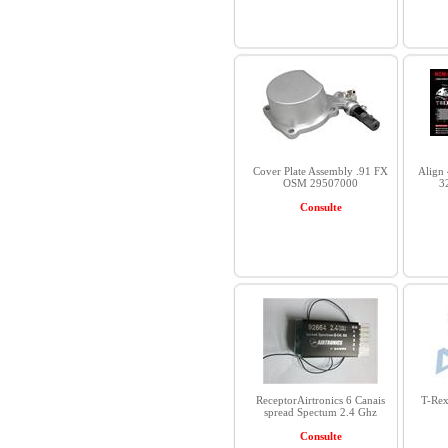
Cover Plate Assembly .91 FX
Align
OSM 29507000
3
Consulte
ReceptorAirtronics 6 Canais
T-Re
spread Spectum 2.4 Ghz
Consulte