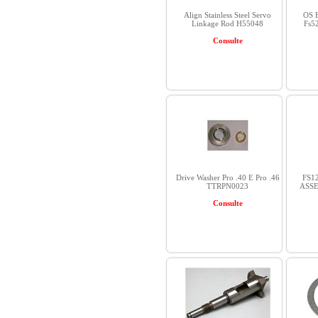
Align Stainless Steel Servo
OS E
Linkage Rod H55048
Fs5
Consulte
Drive Washer Pro .40 E Pro .46
FS1
TTRPN0023
ASSE
Consulte