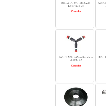
BIELA DO MOTOR GZ15
AUROR
Kyo74115-08
Consulte
PAS TRAZEIRAS walkera hm-
PUSH 
cb180z-02
Consulte