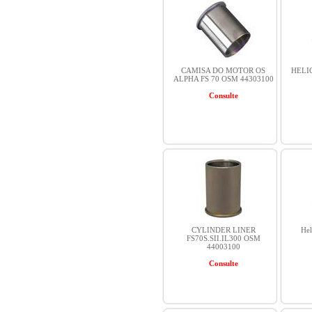
CAMISA DO MOTOR OS
HELIC
ALPHA FS 70 OSM 44303100
Consulte
CYLINDER LINER
He
FS70S.SII.IL300 OSM
44003100
Consulte