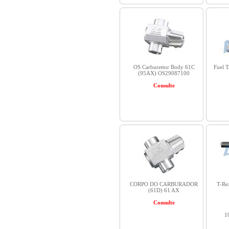
OS Carburettor Body 61C
Fuel 
(95AX) OS29087100
Consulte
CORPO DO CARBURADOR
T-Re
(61D) 61 AX
Consulte
1