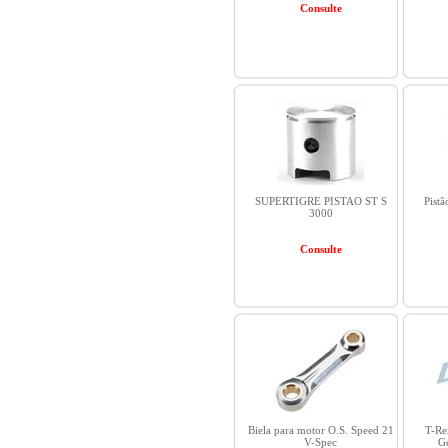
Consulte
SUPERTIGRE PISTAO ST S
Pist
3000
Consulte
Biela para motor O.S. Speed 21
T-Re
V-Spec
G