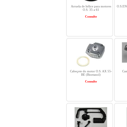
Arruela de hélice para motores
O.S.EN
O.S. 35 a 61
Consulte
Cabeçote do motor O.S. AX 55-
Cam
BE (Bioetanol)
Consulte