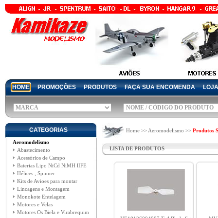
HOME
PROMOÇÕES
PRODUTOS
FAÇA SUA ENCOMENDA
LOJ
CATEGORIAS
Home >> Aeromodelismo >>
Produtos 
Aeromodelismo
LISTA DE PRODUTOS
Abastecimento
Acessórios de Campo
Baterias Lipo NiCd NiMH lIFE
Hélices , Spinner
Kits de Avioes para montar
Lincagens e Montagem
Monokote Entelagem
Motores e Velas
Motores Os Biela e Virabrequim