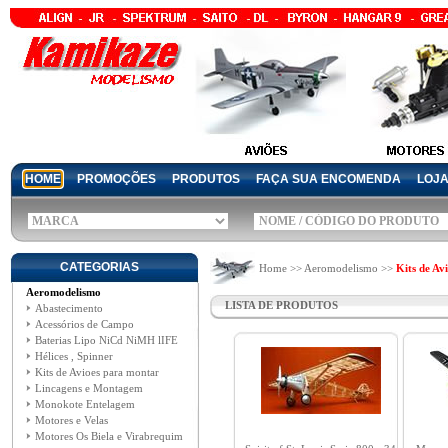
HOME
PROMOÇÕES
PRODUTOS
FAÇA SUA ENCOMENDA
LOJ
CATEGORIAS
Home >> Aeromodelismo >>
Kits de Av
Aeromodelismo
LISTA DE PRODUTOS
Abastecimento
Acessórios de Campo
Baterias Lipo NiCd NiMH lIFE
Hélices , Spinner
Kits de Avioes para montar
Lincagens e Montagem
Monokote Entelagem
Motores e Velas
Motores Os Biela e Virabrequim