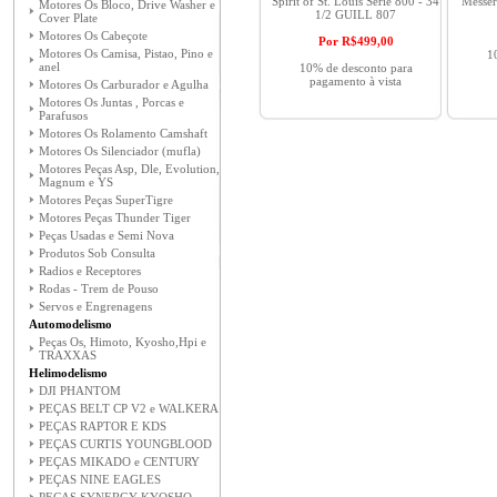
Spirit of St. Louis Serie 800 - 34
Messer
Motores Os Bloco, Drive Washer e
1/2 GUILL 807
Cover Plate
Motores Os Cabeçote
Por R$
499,00
Motores Os Camisa, Pistao, Pino e
1
anel
10% de desconto para
pagamento à vista
Motores Os Carburador e Agulha
Motores Os Juntas , Porcas e
Parafusos
Motores Os Rolamento Camshaft
Motores Os Silenciador (mufla)
Motores Peças Asp, Dle, Evolution,
Magnum e YS
Motores Peças SuperTigre
Motores Peças Thunder Tiger
Peças Usadas e Semi Nova
Produtos Sob Consulta
Radios e Receptores
Rodas - Trem de Pouso
Servos e Engrenagens
Automodelismo
Peças Os, Himoto, Kyosho,Hpi e
TRAXXAS
Helimodelismo
DJI PHANTOM
PEÇAS BELT CP V2 e WALKERA
PEÇAS RAPTOR E KDS
PEÇAS CURTIS YOUNGBLOOD
PEÇAS MIKADO e CENTURY
PEÇAS NINE EAGLES