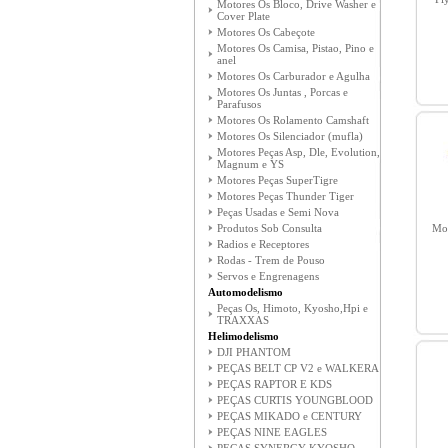
Motores Os Bloco, Drive Washer e
Cover Plate
Motores Os Cabeçote
Motores Os Camisa, Pistao, Pino e
anel
Motores Os Carburador e Agulha
Motores Os Juntas , Porcas e
Parafusos
Motores Os Rolamento Camshaft
Motores Os Silenciador (mufla)
Motores Peças Asp, Dle, Evolution,
Magnum e YS
Motores Peças SuperTigre
Motores Peças Thunder Tiger
Peças Usadas e Semi Nova
Produtos Sob Consulta
Mot
Radios e Receptores
Rodas - Trem de Pouso
Servos e Engrenagens
Automodelismo
Peças Os, Himoto, Kyosho,Hpi e
TRAXXAS
Helimodelismo
DJI PHANTOM
PEÇAS BELT CP V2 e WALKERA
PEÇAS RAPTOR E KDS
PEÇAS CURTIS YOUNGBLOOD
PEÇAS MIKADO e CENTURY
PEÇAS NINE EAGLES