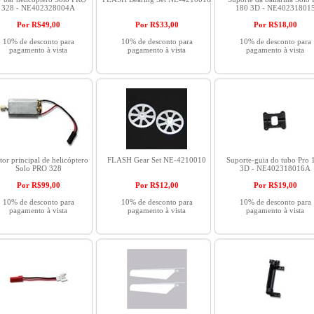
328 - NE402328004A
180 3D - NE40231801
Por R$
49,00
Por R$
33,00
Por R$
18,00
10% de desconto para
10% de desconto para
10% de desconto para
pagamento à vista
pagamento à vista
pagamento à vista
or principal de helicóptero
FLASH Gear Set NE-4210010
Suporte-guia do tubo Pro 
Solo PRO 328
3D - NE402318016A
Por R$
99,00
Por R$
12,00
Por R$
19,00
10% de desconto para
10% de desconto para
10% de desconto para
pagamento à vista
pagamento à vista
pagamento à vista