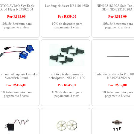
OTOR AVIAO Sky Eagle-
Landing skids set NE11014650
NE402318020A Solo Pro 
Good Flyer NE4902004
3D - NE402318020A
Por R$
99,00
Por R$
39,00
Por R$
19,00
10% de desconto para
10% de desconto para
10% de desconto para
pagamento à vista
pagamento à vista
pagamento à vista
s para helicoptero kestrel ou
PEGA pás de rotores de
Tubo de cauda Solo Pro 18
Swordfish 2unid
helicóptero -NE11011100
- NE402318021A
Por R$
165,00
Por R$
45,00
Por R$
35,00
10% de desconto para
10% de desconto para
10% de desconto para
pagamento à vista
pagamento à vista
pagamento à vista