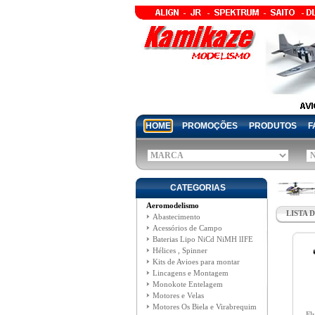
HOME
PROMOÇÕES
PRODUTOS
F
CATEGORIAS
Aeromodelismo
LISTA 
Abastecimento
Acessórios de Campo
Baterias Lipo NiCd NiMH lIFE
Hélices , Spinner
Kits de Avioes para montar
Lincagens e Montagem
Monokote Entelagem
Motores e Velas
Motores Os Biela e Virabrequim
Fl