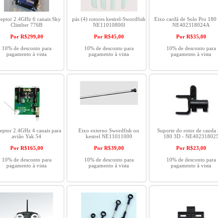
eptor 2.4GHz 6 canais Sky
pás (4) rotores kestrel-Swordfish
Eixo cardã de Solo Pro 180
Climber 776B
NE11010800l
NE402318024A
Por R$
299,00
Por R$
45,00
Por R$
35,00
10% de desconto para
10% de desconto para
10% de desconto para
pagamento à vista
pagamento à vista
pagamento à vista
eptor 2.4GHz 4 canais para
Eixo externo Swordfish ou
Suporte do rotor de cauda
avião Yak 54
kestrel NE11011000
180 3D - NE40231802
Por R$
165,00
Por R$
39,00
Por R$
23,00
10% de desconto para
10% de desconto para
10% de desconto para
pagamento à vista
pagamento à vista
pagamento à vista