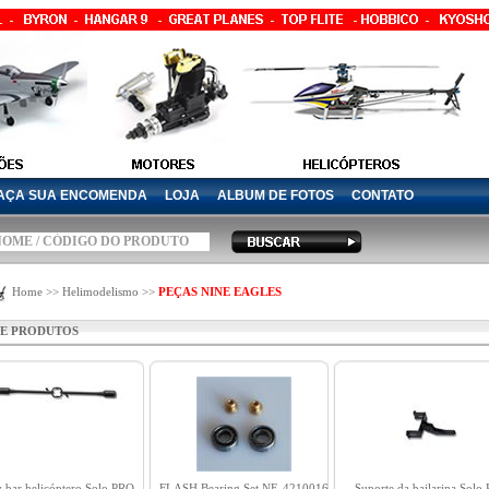
AÇA SUA ENCOMENDA
LOJA
ALBUM DE FOTOS
CONTATO
Home >> Helimodelismo >>
PEÇAS NINE EAGLES
DE PRODUTOS
y bar helicóptero Solo PRO
FLASH Bearing Set NE-4210016
Suporte da bailarina Solo 