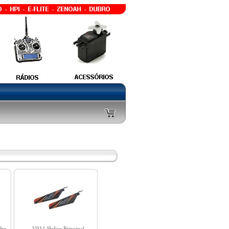
Pro
V911 Helice Principal