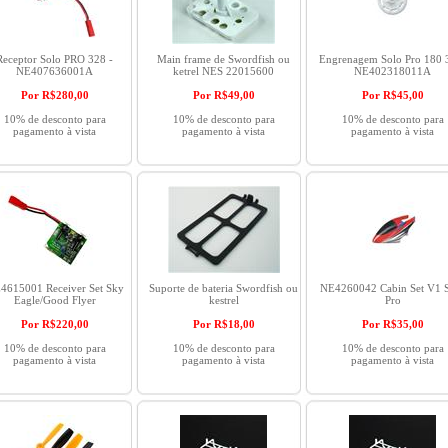
Receptor Solo PRO 328 -
Main frame de Swordfish ou
Engrenagem Solo Pro 180 
NE407636001A
ketrel NES 22015600
NE402318011A
Por R$
280,00
Por R$
49,00
Por R$
45,00
10% de desconto para
10% de desconto para
10% de desconto para
pagamento à vista
pagamento à vista
pagamento à vista
4615001 Receiver Set Sky
Suporte de bateria Swordfish ou
NE4260042 Cabin Set V1 
Eagle/Good Flyer
kestrel
Pro
Por R$
220,00
Por R$
18,00
Por R$
35,00
10% de desconto para
10% de desconto para
10% de desconto para
pagamento à vista
pagamento à vista
pagamento à vista