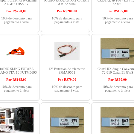
eptor Airtronics 8-Channel
RÁDIO PARA AUTO 2 CANAIS
CRISTAL JR FM - RX / T
2.4GHz FHSS Rx
AM 72 MHz
72.830
Por R$
750,00
Por R$
280,00
Por R$
165,00
10% de desconto para
10% de desconto para
10% de desconto para
pagamento à vista
pagamento à vista
pagamento à vista
RADIO SLING FUTABA
12" Extensão de telemetria
Cristal RX Single Convert
ANG FTA-18 FUTM5693
SPMA 9551
72.810 Canal 51 GWS
Por R$
165,00
Por R$
79,00
Por R$
60,00
10% de desconto para
10% de desconto para
10% de desconto para
pagamento à vista
pagamento à vista
pagamento à vista