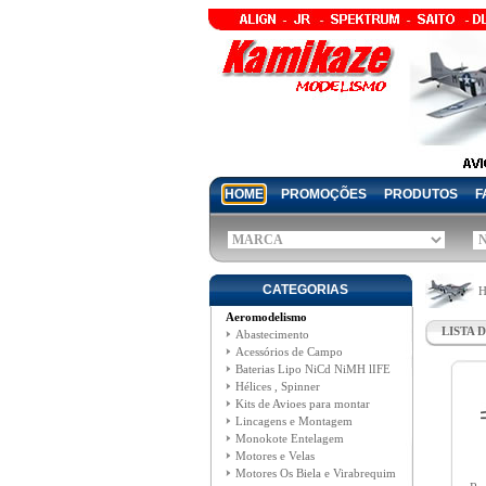
HOME
PROMOÇÕES
PRODUTOS
F
CATEGORIAS
H
Aeromodelismo
LISTA 
Abastecimento
Acessórios de Campo
Baterias Lipo NiCd NiMH lIFE
Hélices , Spinner
Kits de Avioes para montar
Lincagens e Montagem
Monokote Entelagem
Motores e Velas
Motores Os Biela e Virabrequim