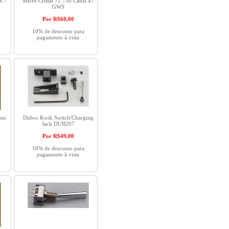
X -
Micro Cristal 72.730 Canal 47
GWS
Por R$
60,00
10% de desconto para
pagamento à vista
ion
Dubro Kwik Switch/Charging
Jack DUB207
Por R$
49,00
10% de desconto para
pagamento à vista