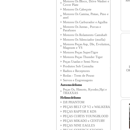
Rec
Motores Os Bloco, Drive Washer e
Cover Plate
Motores Os Cabeçote
Motores Os Camisa, Pistao, Pino e
anel
Motores Os Carburador e Agulha
Motores Os Juntas , Porcas e
Parafusos
Motores Os Rolamento Camshaft
Motores Os Silenciador (mufla)
Motores Peças Asp, Dle, Evolution,
Magnum e YS
Motores Peças SuperTigre
Motores Peças Thunder Tiger
Peças Usadas e Semi Nova
Produtos Sob Consulta
OR
Radios e Receptores
Rodas - Trem de Pouso
Servos e Engrenagens
Automodelismo
Peças Os, Himoto, Kyosho,Hpi e
TRAXXAS
Helimodelismo
DJI PHANTOM
PEÇAS BELT CP V2 e WALKERA
PEÇAS RAPTOR E KDS
PEÇAS CURTIS YOUNGBLOOD
PEÇAS MIKADO e CENTURY
PEÇAS NINE EAGLES