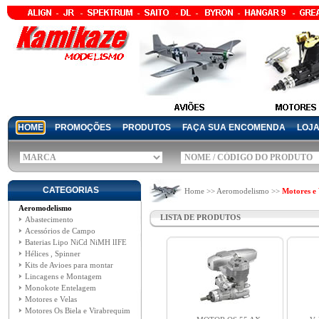
HOME
PROMOÇÕES
PRODUTOS
FAÇA SUA ENCOMENDA
LOJ
CATEGORIAS
Home >> Aeromodelismo >>
Motores e 
Aeromodelismo
LISTA DE PRODUTOS
Abastecimento
Acessórios de Campo
Baterias Lipo NiCd NiMH lIFE
Hélices , Spinner
Kits de Avioes para montar
Lincagens e Montagem
Monokote Entelagem
Motores e Velas
Motores Os Biela e Virabrequim