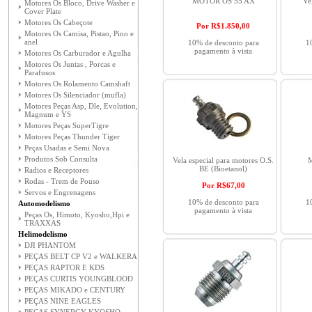
MOTOR OS 55 AX
Ve
Motores Os Bloco, Drive Washer e
Cover Plate
Motores Os Cabeçote
Por R$
1.850,00
Motores Os Camisa, Pistao, Pino e
anel
10% de desconto para
1
pagamento à vista
Motores Os Carburador e Agulha
Motores Os Juntas , Porcas e
Parafusos
Motores Os Rolamento Camshaft
Motores Os Silenciador (mufla)
Motores Peças Asp, Dle, Evolution,
Magnum e YS
Motores Peças SuperTigre
Motores Peças Thunder Tiger
Peças Usadas e Semi Nova
Produtos Sob Consulta
Vela especial para motores O.S.
M
BE (Bioetanol)
Radios e Receptores
Rodas - Trem de Pouso
Por R$
67,00
Servos e Engrenagens
10% de desconto para
1
Automodelismo
pagamento à vista
Peças Os, Himoto, Kyosho,Hpi e
TRAXXAS
Helimodelismo
DJI PHANTOM
PEÇAS BELT CP V2 e WALKERA
PEÇAS RAPTOR E KDS
PEÇAS CURTIS YOUNGBLOOD
PEÇAS MIKADO e CENTURY
PEÇAS NINE EAGLES