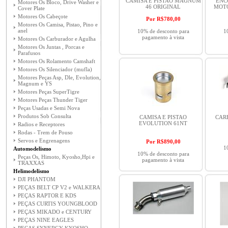
CAMISA E PISTAO MAGNUM
ENC
Motores Os Bloco, Drive Washer e
46 ORIGINAL
MOTO
Cover Plate
Motores Os Cabeçote
Por R$
780,00
Motores Os Camisa, Pistao, Pino e
anel
10% de desconto para
1
pagamento à vista
Motores Os Carburador e Agulha
Motores Os Juntas , Porcas e
Parafusos
Motores Os Rolamento Camshaft
Motores Os Silenciador (mufla)
Motores Peças Asp, Dle, Evolution,
Magnum e YS
Motores Peças SuperTigre
Motores Peças Thunder Tiger
Peças Usadas e Semi Nova
Produtos Sob Consulta
CAMISA E PISTAO
CAR
EVOLUTION 61NT
Radios e Receptores
Rodas - Trem de Pouso
Servos e Engrenagens
Por R$
890,00
1
Automodelismo
10% de desconto para
Peças Os, Himoto, Kyosho,Hpi e
pagamento à vista
TRAXXAS
Helimodelismo
DJI PHANTOM
PEÇAS BELT CP V2 e WALKERA
PEÇAS RAPTOR E KDS
PEÇAS CURTIS YOUNGBLOOD
PEÇAS MIKADO e CENTURY
PEÇAS NINE EAGLES