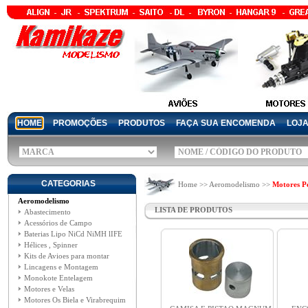
HOME
PROMOÇÕES
PRODUTOS
FAÇA SUA ENCOMENDA
LOJ
CATEGORIAS
Home >> Aeromodelismo >>
Motores Pe
Aeromodelismo
LISTA DE PRODUTOS
Abastecimento
Acessórios de Campo
Baterias Lipo NiCd NiMH lIFE
Hélices , Spinner
Kits de Avioes para montar
Lincagens e Montagem
Monokote Entelagem
Motores e Velas
Motores Os Biela e Virabrequim