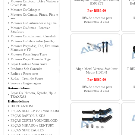
Motores Os Bloco, Drive Washer e
H50093T
Hol
Cover Plate
Motores Os Cabeçote
Por R$
89,00
Motores Os Camisa, Pistao, Pino e
10% de desconto para
1
anel
pagamento à vista
Motores Os Carburador e Agulha
Motores Os Juntas , Porcas e
Parafusos
Motores Os Rolamento Camshaft
Motores Os Silenciador (mufla)
Motores Peças Asp, Dle, Evolution,
Magnum e YS
Motores Peças SuperTigre
Motores Peças Thunder Tiger
Peças Usadas e Semi Nova
Produtos Sob Consulta
Align Metal Vertical Stabilizer
T-REX
Mount H50141
Radios e Receptores
Rodas - Trem de Pouso
Por R$
60,00
Servos e Engrenagens
10% de desconto para
1
Automodelismo
pagamento à vista
Peças Os, Himoto, Kyosho,Hpi e
TRAXXAS
Helimodelismo
DJI PHANTOM
PEÇAS BELT CP V2 e WALKERA
PEÇAS RAPTOR E KDS
PEÇAS CURTIS YOUNGBLOOD
PEÇAS MIKADO e CENTURY
PEÇAS NINE EAGLES