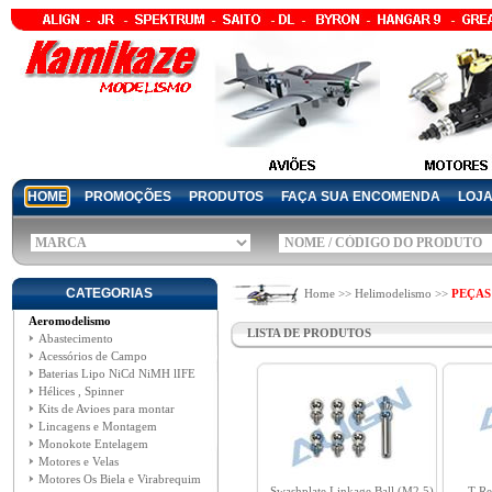
HOME
PROMOÇÕES
PRODUTOS
FAÇA SUA ENCOMENDA
LOJ
CATEGORIAS
Home >> Helimodelismo >>
PEÇAS
Aeromodelismo
LISTA DE PRODUTOS
Abastecimento
Acessórios de Campo
Baterias Lipo NiCd NiMH lIFE
Hélices , Spinner
Kits de Avioes para montar
Lincagens e Montagem
Monokote Entelagem
Motores e Velas
Motores Os Biela e Virabrequim
Swashplate Linkage Ball (M2.5)
T-Re