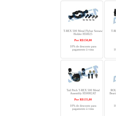
T-REX 500 Metal Flybar Seesaw
T-R
Holder H50025
Por R$
150,00
10% de desconto para
pagamento à vista
1
Tail Pitch T-REX 500 Metal
ROL
Assembly H50082AT
Bear
Por R$
135,00
10% de desconto para
1
pagamento à vista