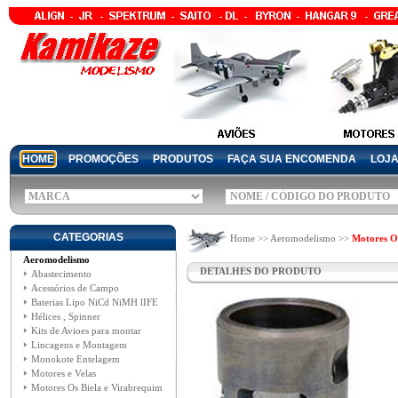
HOME
PROMOÇÕES
PRODUTOS
FAÇA SUA ENCOMENDA
LOJ
CATEGORIAS
Home >> Aeromodelismo >>
Motores Os
Aeromodelismo
DETALHES DO PRODUTO
Abastecimento
Acessórios de Campo
Baterias Lipo NiCd NiMH lIFE
Hélices , Spinner
Kits de Avioes para montar
Lincagens e Montagem
Monokote Entelagem
Motores e Velas
Motores Os Biela e Virabrequim