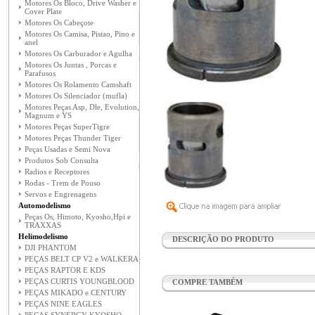
Motores Os Bloco, Drive Washer e
Cover Plate
Motores Os Cabeçote
Motores Os Camisa, Pistao, Pino e
anel
Motores Os Carburador e Agulha
Motores Os Juntas , Porcas e
Parafusos
Motores Os Rolamento Camshaft
Motores Os Silenciador (mufla)
Motores Peças Asp, Dle, Evolution,
Magnum e YS
Motores Peças SuperTigre
Motores Peças Thunder Tiger
Peças Usadas e Semi Nova
Produtos Sob Consulta
Radios e Receptores
Rodas - Trem de Pouso
Servos e Engrenagens
Automodelismo
Peças Os, Himoto, Kyosho,Hpi e
TRAXXAS
Helimodelismo
DESCRIÇÃO DO PRODUTO
DJI PHANTOM
PEÇAS BELT CP V2 e WALKERA
PEÇAS RAPTOR E KDS
PEÇAS CURTIS YOUNGBLOOD
COMPRE TAMBÉM
PEÇAS MIKADO e CENTURY
PEÇAS NINE EAGLES