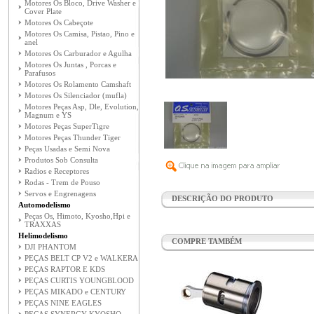
Motores Os Bloco, Drive Washer e
Cover Plate
Motores Os Cabeçote
Motores Os Camisa, Pistao, Pino e
anel
Motores Os Carburador e Agulha
Motores Os Juntas , Porcas e
Parafusos
Motores Os Rolamento Camshaft
Motores Os Silenciador (mufla)
Motores Peças Asp, Dle, Evolution,
Magnum e YS
Motores Peças SuperTigre
Motores Peças Thunder Tiger
Peças Usadas e Semi Nova
Produtos Sob Consulta
Radios e Receptores
Rodas - Trem de Pouso
Servos e Engrenagens
DESCRIÇÃO DO PRODUTO
Automodelismo
Peças Os, Himoto, Kyosho,Hpi e
TRAXXAS
Helimodelismo
COMPRE TAMBÉM
DJI PHANTOM
PEÇAS BELT CP V2 e WALKERA
PEÇAS RAPTOR E KDS
PEÇAS CURTIS YOUNGBLOOD
PEÇAS MIKADO e CENTURY
PEÇAS NINE EAGLES