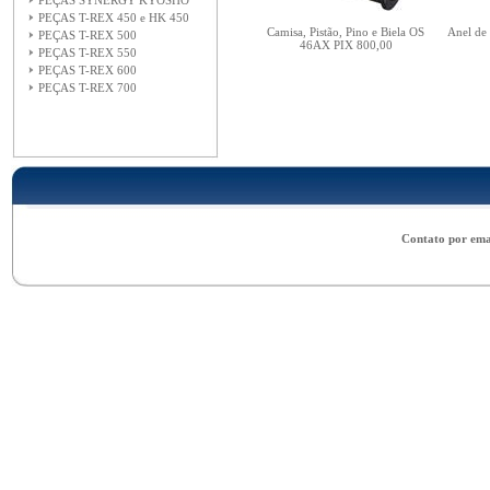
PEÇAS SYNERGY KYOSHO
PEÇAS T-REX 450 e HK 450
Camisa, Pistão, Pino e Biela OS
Anel de
PEÇAS T-REX 500
46AX PIX 800,00
PEÇAS T-REX 550
PEÇAS T-REX 600
PEÇAS T-REX 700
Contato por ema