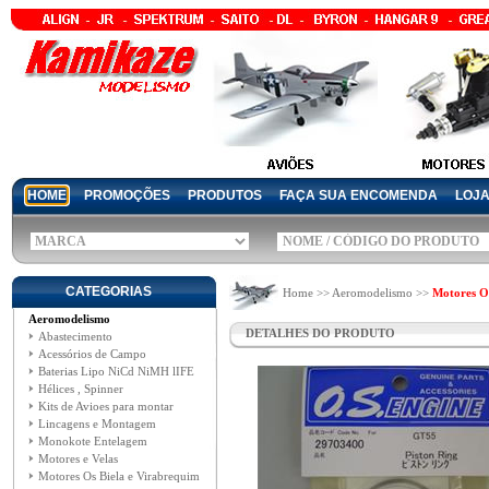
HOME
PROMOÇÕES
PRODUTOS
FAÇA SUA ENCOMENDA
LOJ
CATEGORIAS
Home >> Aeromodelismo >>
Motores Os
Aeromodelismo
DETALHES DO PRODUTO
Abastecimento
Acessórios de Campo
Baterias Lipo NiCd NiMH lIFE
Hélices , Spinner
Kits de Avioes para montar
Lincagens e Montagem
Monokote Entelagem
Motores e Velas
Motores Os Biela e Virabrequim