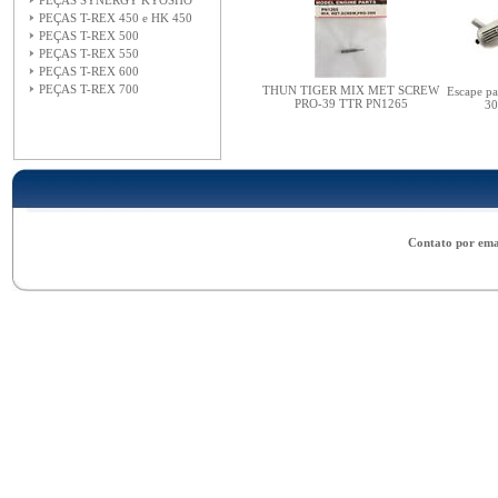
PEÇAS SYNERGY KYOSHO
PEÇAS T-REX 450 e HK 450
PEÇAS T-REX 500
PEÇAS T-REX 550
PEÇAS T-REX 600
PEÇAS T-REX 700
THUN TIGER MIX MET SCREW
Escape pa
PRO-39 TTR PN1265
30
Contato por ema