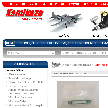
HOME
PROMOÇÕES
PRODUTOS
FAÇA SUA ENCOMENDA
LOJ
CATEGORIAS
Home >> Aeromodelismo >>
Motores P
Aeromodelismo
DETALHES DO PRODUTO
Abastecimento
Acessórios de Campo
Baterias Lipo NiCd NiMH lIFE
Hélices , Spinner
Kits de Avioes para montar
Lincagens e Montagem
Monokote Entelagem
Motores e Velas
Motores Os Biela e Virabrequim