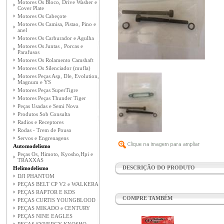
Motores Os Bloco, Drive Washer e
Cover Plate
Motores Os Cabeçote
Motores Os Camisa, Pistao, Pino e
anel
Motores Os Carburador e Agulha
Motores Os Juntas , Porcas e
Parafusos
Motores Os Rolamento Camshaft
Motores Os Silenciador (mufla)
Motores Peças Asp, Dle, Evolution,
Magnum e YS
Motores Peças SuperTigre
Motores Peças Thunder Tiger
Peças Usadas e Semi Nova
Produtos Sob Consulta
Radios e Receptores
Rodas - Trem de Pouso
Servos e Engrenagens
Automodelismo
Peças Os, Himoto, Kyosho,Hpi e
TRAXXAS
DESCRIÇÃO DO PRODUTO
Helimodelismo
DJI PHANTOM
PEÇAS BELT CP V2 e WALKERA
PEÇAS RAPTOR E KDS
COMPRE TAMBÉM
PEÇAS CURTIS YOUNGBLOOD
PEÇAS MIKADO e CENTURY
PEÇAS NINE EAGLES