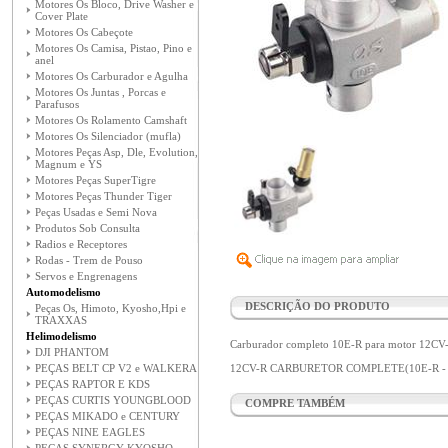
Motores Os Bloco, Drive Washer e
Cover Plate
Motores Os Cabeçote
Motores Os Camisa, Pistao, Pino e
anel
Motores Os Carburador e Agulha
Motores Os Juntas , Porcas e
Parafusos
Motores Os Rolamento Camshaft
Motores Os Silenciador (mufla)
Motores Peças Asp, Dle, Evolution,
Magnum e YS
Motores Peças SuperTigre
Motores Peças Thunder Tiger
Peças Usadas e Semi Nova
Produtos Sob Consulta
Radios e Receptores
Rodas - Trem de Pouso
Servos e Engrenagens
Automodelismo
DESCRIÇÃO DO PRODUTO
Peças Os, Himoto, Kyosho,Hpi e
TRAXXAS
Helimodelismo
Carburador completo 10E-R para motor 12CV
DJI PHANTOM
PEÇAS BELT CP V2 e WALKERA
12CV-R CARBURETOR COMPLETE(10E-R - 
PEÇAS RAPTOR E KDS
PEÇAS CURTIS YOUNGBLOOD
COMPRE TAMBÉM
PEÇAS MIKADO e CENTURY
PEÇAS NINE EAGLES