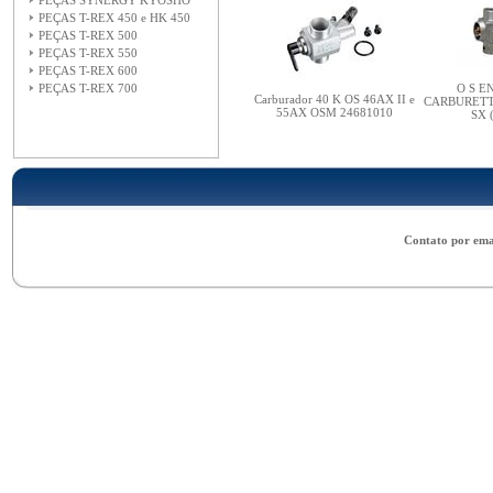
PEÇAS SYNERGY KYOSHO
PEÇAS T-REX 450 e HK 450
PEÇAS T-REX 500
PEÇAS T-REX 550
PEÇAS T-REX 600
PEÇAS T-REX 700
O S E
Carburador 40 K OS 46AX II e
CARBURETT
55AX OSM 24681010
SX 
Contato por ema