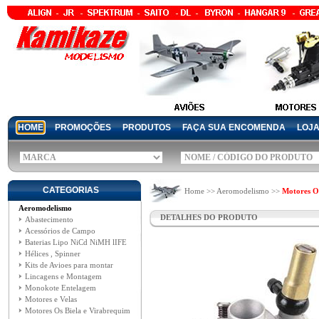
HOME
PROMOÇÕES
PRODUTOS
FAÇA SUA ENCOMENDA
LOJ
CATEGORIAS
Home >> Aeromodelismo >>
Motores O
Aeromodelismo
DETALHES DO PRODUTO
Abastecimento
Acessórios de Campo
Baterias Lipo NiCd NiMH lIFE
Hélices , Spinner
Kits de Avioes para montar
Lincagens e Montagem
Monokote Entelagem
Motores e Velas
Motores Os Biela e Virabrequim