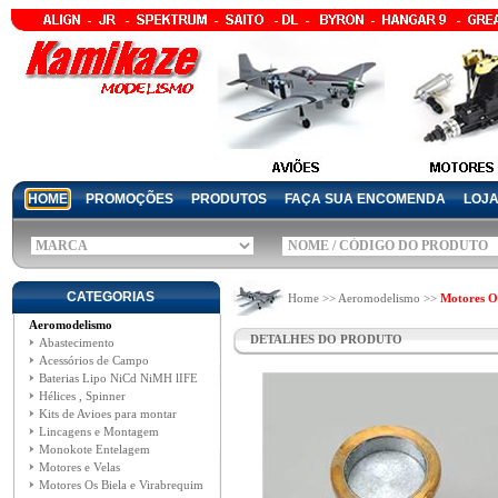
HOME
PROMOÇÕES
PRODUTOS
FAÇA SUA ENCOMENDA
LOJ
CATEGORIAS
Home >> Aeromodelismo >>
Motores Os
Aeromodelismo
DETALHES DO PRODUTO
Abastecimento
Acessórios de Campo
Baterias Lipo NiCd NiMH lIFE
Hélices , Spinner
Kits de Avioes para montar
Lincagens e Montagem
Monokote Entelagem
Motores e Velas
Motores Os Biela e Virabrequim