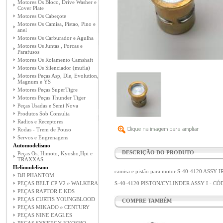
Motores Os Bloco, Drive Washer e
Cover Plate
Motores Os Cabeçote
Motores Os Camisa, Pistao, Pino e
anel
Motores Os Carburador e Agulha
Motores Os Juntas , Porcas e
Parafusos
Motores Os Rolamento Camshaft
Motores Os Silenciador (mufla)
Motores Peças Asp, Dle, Evolution,
Magnum e YS
Motores Peças SuperTigre
Motores Peças Thunder Tiger
Peças Usadas e Semi Nova
Produtos Sob Consulta
Radios e Receptores
Rodas - Trem de Pouso
Servos e Engrenagens
Automodelismo
DESCRIÇÃO DO PRODUTO
Peças Os, Himoto, Kyosho,Hpi e
TRAXXAS
Helimodelismo
camisa e pistão para motor S-40-4120 ASSY 
DJI PHANTOM
PEÇAS BELT CP V2 e WALKERA
S-40-4120 PISTON/CYLINDER ASSY I - CÓ
PEÇAS RAPTOR E KDS
PEÇAS CURTIS YOUNGBLOOD
COMPRE TAMBÉM
PEÇAS MIKADO e CENTURY
PEÇAS NINE EAGLES