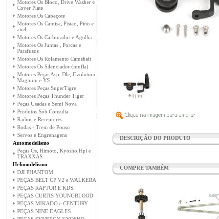
Motores Os Bloco, Drive Washer e
Cover Plate
Motores Os Cabeçote
Motores Os Camisa, Pistao, Pino e
anel
Motores Os Carburador e Agulha
Motores Os Juntas , Porcas e
Parafusos
Motores Os Rolamento Camshaft
Motores Os Silenciador (mufla)
Motores Peças Asp, Dle, Evolution,
Magnum e YS
Motores Peças SuperTigre
Motores Peças Thunder Tiger
Peças Usadas e Semi Nova
Produtos Sob Consulta
Radios e Receptores
Rodas - Trem de Pouso
Servos e Engrenagens
DESCRIÇÃO DO PRODUTO
Automodelismo
Peças Os, Himoto, Kyosho,Hpi e
TRAXXAS
Helimodelismo
COMPRE TAMBÉM
DJI PHANTOM
PEÇAS BELT CP V2 e WALKERA
PEÇAS RAPTOR E KDS
PEÇAS CURTIS YOUNGBLOOD
PEÇAS MIKADO e CENTURY
PEÇAS NINE EAGLES