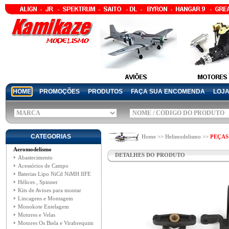
HOME
PROMOÇÕES
PRODUTOS
FAÇA SUA ENCOMENDA
LOJ
CATEGORIAS
Home >> Helimodelismo >>
PEÇAS
Aeromodelismo
DETALHES DO PRODUTO
Abastecimento
Acessórios de Campo
Baterias Lipo NiCd NiMH lIFE
Hélices , Spinner
Kits de Avioes para montar
Lincagens e Montagem
Monokote Entelagem
Motores e Velas
Motores Os Biela e Virabrequim