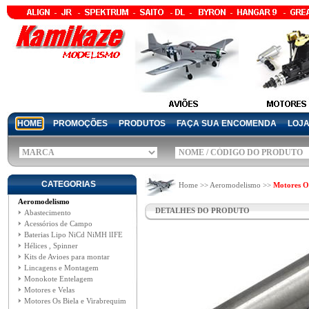
HOME
PROMOÇÕES
PRODUTOS
FAÇA SUA ENCOMENDA
LOJ
CATEGORIAS
Home >> Aeromodelismo >>
Motores Os
Aeromodelismo
DETALHES DO PRODUTO
Abastecimento
Acessórios de Campo
Baterias Lipo NiCd NiMH lIFE
Hélices , Spinner
Kits de Avioes para montar
Lincagens e Montagem
Monokote Entelagem
Motores e Velas
Motores Os Biela e Virabrequim