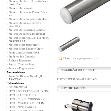
Motores Os Bloco, Drive Washer e
Cover Plate
Motores Os Cabeçote
Motores Os Camisa, Pistao, Pino e
anel
Motores Os Carburador e Agulha
Motores Os Juntas , Porcas e
Parafusos
Motores Os Rolamento Camshaft
Motores Os Silenciador (mufla)
Motores Peças Asp, Dle, Evolution,
Magnum e YS
Motores Peças SuperTigre
Motores Peças Thunder Tiger
Peças Usadas e Semi Nova
Produtos Sob Consulta
Radios e Receptores
Rodas - Trem de Pouso
Servos e Engrenagens
DESCRIÇÃO DO PRODUTO
Automodelismo
Peças Os, Himoto, Kyosho,Hpi e
TRAXXAS
PISTON PIN 48/52/46LA/46LA-S
Helimodelismo
DJI PHANTOM
COMPRE TAMBÉM
PEÇAS BELT CP V2 e WALKERA
PEÇAS RAPTOR E KDS
PEÇAS CURTIS YOUNGBLOOD
PEÇAS MIKADO e CENTURY
PEÇAS NINE EAGLES