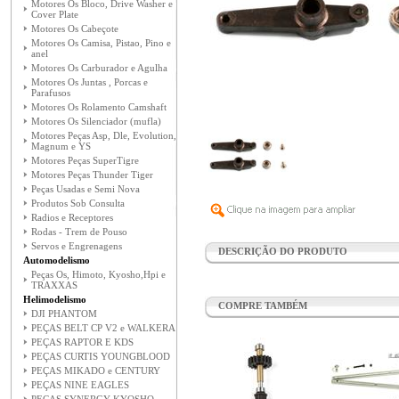
Motores Os Bloco, Drive Washer e
Cover Plate
Motores Os Cabeçote
Motores Os Camisa, Pistao, Pino e
anel
Motores Os Carburador e Agulha
Motores Os Juntas , Porcas e
Parafusos
Motores Os Rolamento Camshaft
Motores Os Silenciador (mufla)
Motores Peças Asp, Dle, Evolution,
Magnum e YS
Motores Peças SuperTigre
Motores Peças Thunder Tiger
Peças Usadas e Semi Nova
Produtos Sob Consulta
Radios e Receptores
Rodas - Trem de Pouso
Servos e Engrenagens
DESCRIÇÃO DO PRODUTO
Automodelismo
Peças Os, Himoto, Kyosho,Hpi e
TRAXXAS
Helimodelismo
COMPRE TAMBÉM
DJI PHANTOM
PEÇAS BELT CP V2 e WALKERA
PEÇAS RAPTOR E KDS
PEÇAS CURTIS YOUNGBLOOD
PEÇAS MIKADO e CENTURY
PEÇAS NINE EAGLES