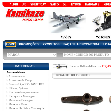
HOME
PROMOÇÕES
PRODUTOS
FAÇA SUA ENCOMENDA
LOJ
CATEGORIAS
Home >> Helimodelismo >>
PEÇAS
Aeromodelismo
DETALHES DO PRODUTO
Abastecimento
Acessórios de Campo
Baterias Lipo NiCd NiMH lIFE
Hélices , Spinner
Kits de Avioes para montar
Lincagens e Montagem
Monokote Entelagem
Motores e Velas
Motores Os Biela e Virabrequim